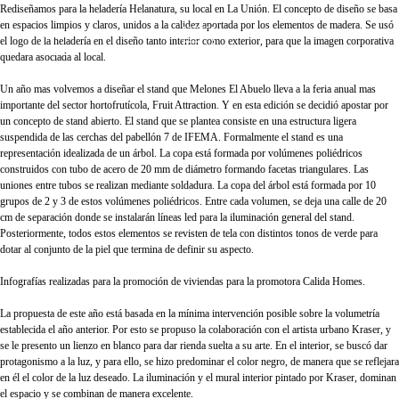
Rediseñamos para la heladería Helanatura, su local en La Unión. El concepto de diseño se basa
en espacios limpios y claros, unidos a la calidez aportada por los elementos de madera. Se usó
el logo de la heladería en el diseño tanto interior como exterior, para que la imagen corporativa
quedara asociada al local.
Un año mas volvemos a diseñar el stand que Melones El Abuelo lleva a la feria anual mas
importante del sector hortofrutícola, Fruit Attraction. Y en esta edición se decidió apostar por
un concepto de stand abierto. El stand que se plantea consiste en una estructura ligera
suspendida de las cerchas del pabellón 7 de IFEMA. Formalmente el stand es una
representación idealizada de un árbol. La copa está formada por volúmenes poliédricos
construidos con tubo de acero de 20 mm de diámetro formando facetas triangulares. Las
uniones entre tubos se realizan mediante soldadura. La copa del árbol está formada por 10
grupos de 2 y 3 de estos volúmenes poliédricos. Entre cada volumen, se deja una calle de 20
cm de separación donde se instalarán líneas led para la iluminación general del stand.
Posteriormente, todos estos elementos se revisten de tela con distintos tonos de verde para
dotar al conjunto de la piel que termina de definir su aspecto.
Infografías realizadas para la promoción de viviendas para la promotora Calida Homes.
La propuesta de este año está basada en la mínima intervención posible sobre la volumetría
establecida el año anterior. Por esto se propuso la colaboración con el artista urbano
Kraser
, y
se le presento un lienzo en blanco para dar rienda suelta a su arte. En el interior, se buscó dar
protagonismo a la luz, y para ello, se hizo predominar el color negro, de manera que se reflejara
en él el color de la luz deseado. La iluminación y el mural interior pintado por
Kraser
, dominan
el espacio y se combinan de manera excelente.