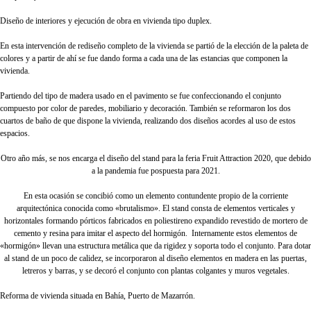
Diseño de interiores y ejecución de obra en vivienda tipo duplex.
En esta intervención de rediseño completo de la vivienda se partió de la elección de la paleta de
colores y a partir de ahí se fue dando forma a cada una de las estancias que componen la
vivienda.
Partiendo del tipo de madera usado en el pavimento se fue confeccionando el conjunto
compuesto por color de paredes, mobiliario y decoración. También se reformaron los dos
cuartos de baño de que dispone la vivienda, realizando dos diseños acordes al uso de estos
espacios.
Otro año más, se nos encarga el diseño del stand para la feria Fruit Attraction 2020, que debido
a la pandemia fue pospuesta para 2021.
En esta ocasión se concibió como un elemento contundente propio de la corriente
arquitectónica conocida como «brutalismo». El stand consta de elementos verticales y
horizontales formando pórticos fabricados en poliestireno expandido revestido de mortero de
cemento y resina para imitar el aspecto del hormigón. Internamente estos elementos de
«hormigón» llevan una estructura metálica que da rigidez y soporta todo el conjunto. Para dotar
al stand de un poco de calidez, se incorporaron al diseño elementos en madera en las puertas,
letreros y barras, y se decoró el conjunto con plantas colgantes y muros vegetales.
Reforma de vivienda situada en Bahía, Puerto de Mazarrón.